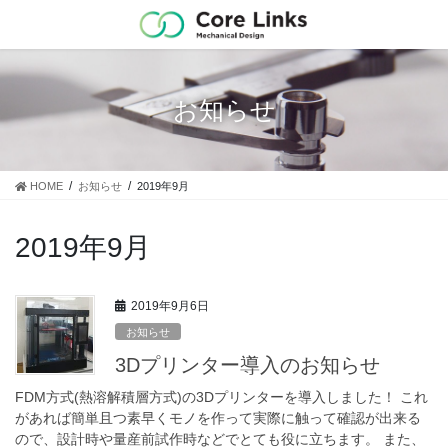
コ
ナ
ン
ビ
テ
ゲ
ン
ー
ツ
シ
お知らせ
に
ョ
移
ン
動
に
移
HOME
お知らせ
2019年9月
動
2019年9月
2019年9月6日
お知らせ
3Dプリンター導入のお知らせ
FDM方式(熱溶解積層方式)の3Dプリンターを導入しました！ これ
があれば簡単且つ素早くモノを作って実際に触って確認が出来る
ので、設計時や量産前試作時などでとても役に立ちます。 また、