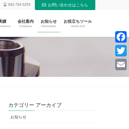
042-754-5255
お問い合わせはこちら
実績
会社案内
お知らせ
お役立ちツール
ormance
Company
Information
Useful tool
F
a
T
c
w
E
e
i
m
b
t
a
カテゴリー アーカイブ
o
t
i
お知らせ
o
e
l
k