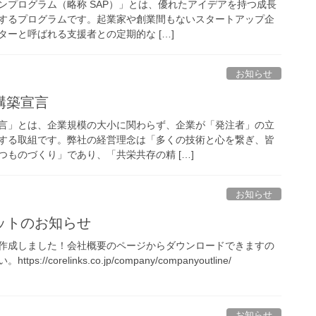
ンプログラム（略称 SAP）」とは、優れたアイデアを持つ成長
するプログラムです。起業家や創業間もないスタートアップ企
ーと呼ばれる支援者との定期的な […]
お知らせ
構築宣言
言」とは、企業規模の大小に関わらず、企業が「発注者」の立
する取組です。弊社の経営理念は「多くの技術と心を繋ぎ、皆
ものづくり」であり、「共栄共存の精 […]
お知らせ
ットのお知らせ
作成しました！会社概要のページからダウンロードできますの
//corelinks.co.jp/company/companyoutline/
お知らせ