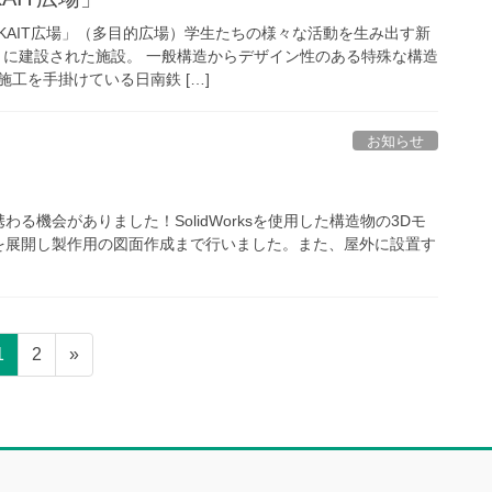
KAIT広場」（多目的広場）学生たちの様々な活動を生み出す新
2月に建設された施設。 一般構造からデザイン性のある特殊な構造
工を手掛けている日南鉄 […]
お知らせ
機会がありました！SolidWorksを使用した構造物の3Dモ
を展開し製作用の図面作成まで行いました。また、屋外に設置す
ペ
ペ
1
2
»
ー
ー
ジ
ジ