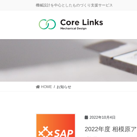
コ
ナ
機械設計を中心としたものづくり支援サービス
ン
ビ
テ
ゲ
ン
ー
ツ
シ
に
ョ
移
ン
動
に
移
動
HOME
お知らせ
2022年10月4日
2022年度 相模