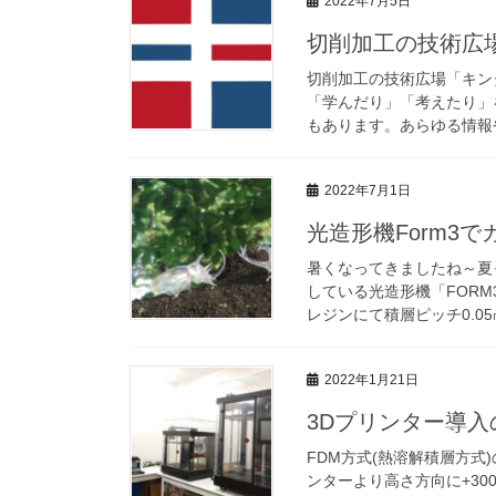
2022年7月5日
切削加工の技術広
切削加工の技術広場「キン
「学んだり」「考えたり」
もあります。あらゆる情報や
2022年7月1日
光造形機Form3
暑くなってきましたね～夏
している光造形機「FORM
レジンにて積層ピッチ0.05
2022年1月21日
3Dプリンター導入の
FDM方式(熱溶解積層方式
ンターより高さ方向に+3