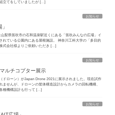
立てをしていましたが […]
お知らせ
場」
ンした山梨県笛吹市の石和温泉駅近くにある「笛吹みんなの広場」イ
されている公園内にある屋根施設。 神奈川工科大学の「多目的
式会社様よりご依頼いただき […]
お知らせ
2021 マルチコプター展示
ローン）がJapan Drone 2021に展示されました。現在試作
れませんが、ドローンの筐体構造設計からカメラの回転機構、
種機構設計も行って […]
お知らせ
AIT広場」