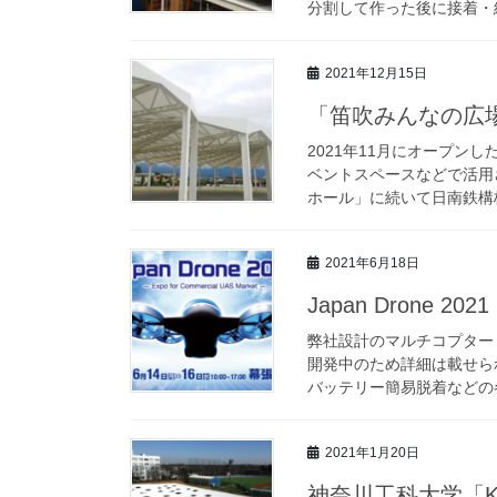
分割して作った後に接着・組
2021年12月15日
「笛吹みんなの広
2021年11月にオープ
ベントスペースなどで活用
ホール」に続いて日南鉄構株
2021年6月18日
Japan Drone 
弊社設計のマルチコプター（ド
開発中のため詳細は載せら
バッテリー簡易脱着などの各
2021年1月20日
神奈川工科大学「K