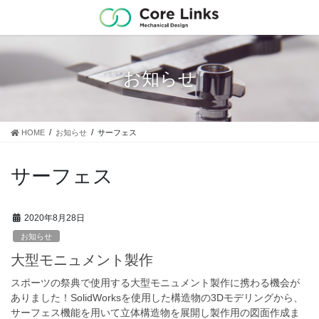
コ
ナ
ン
ビ
テ
ゲ
ン
ー
ツ
シ
お知らせ
に
ョ
移
ン
動
に
移
HOME
お知らせ
サーフェス
動
サーフェス
2020年8月28日
お知らせ
大型モニュメント製作
スポーツの祭典で使用する大型モニュメント製作に携わる機会が
ありました！SolidWorksを使用した構造物の3Dモデリングから、
サーフェス機能を用いて立体構造物を展開し製作用の図面作成ま