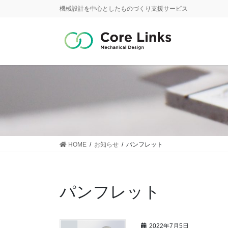
コ
ナ
機械設計を中心としたものづくり支援サービス
ン
ビ
テ
ゲ
ン
ー
ツ
シ
に
ョ
移
ン
動
に
移
動
HOME
お知らせ
パンフレット
パンフレット
2022年7月5日