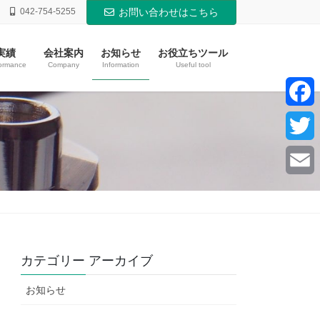
042-754-5255
お問い合わせはこちら
実績
会社案内
お知らせ
お役立ちツール
ormance
Company
Information
Useful tool
F
a
T
c
w
E
e
i
m
b
t
a
カテゴリー アーカイブ
o
t
i
お知らせ
o
e
l
k