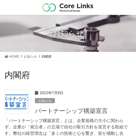
コ
ナ
ン
ビ
テ
ゲ
ン
ー
ツ
シ
お知らせ
に
ョ
移
ン
動
に
移
HOME
お知らせ
内閣府
動
内閣府
2022年7月8日
お知らせ
パートナーシップ構築宣言
「パートナーシップ構築宣言」とは、企業規模の大小に関わら
ず、企業が「発注者」の立場で自社の取引方針を宣言する取組で
す。弊社の経営理念は「多くの技術と心を繋ぎ、皆が感動し合