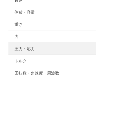
r
体積・容量
重さ
力
圧力・応力
トルク
回転数・角速度・周波数