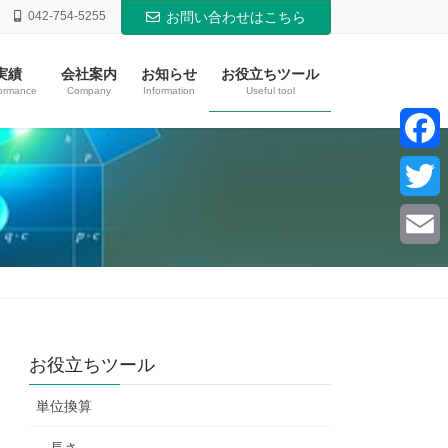
042-754-5255
お問い合わせはこちら
実績
会社案内
お知らせ
お役立ちツール
ormance
Company
Information
Useful tool
F
a
T
c
w
E
e
i
m
b
t
a
お役立ちツール
o
t
i
単位換算
o
e
l
k
長さ