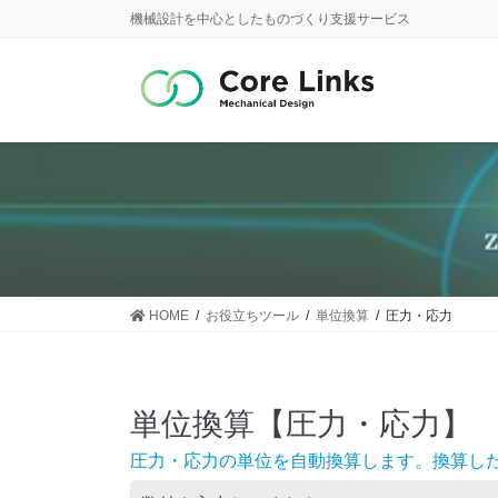
コ
ナ
機械設計を中心としたものづくり支援サービス
ン
ビ
テ
ゲ
ン
ー
ツ
シ
に
ョ
移
ン
動
に
移
動
HOME
お役立ちツール
単位換算
圧力・応力
単位換算【圧力・応力】
圧力・応力の単位を自動換算します。換算し