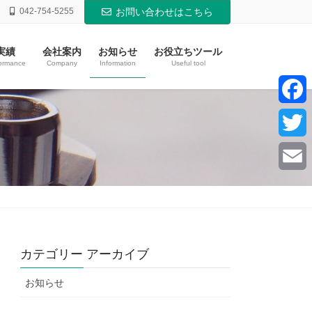
042-754-5255
お問い合わせはこちら
実績
会社案内
お知らせ
お役立ちツール
ormance
Company
Information
Useful tool
F
a
T
c
w
E
e
i
m
b
t
a
カテゴリー アーカイブ
o
t
i
お知らせ
o
e
l
k