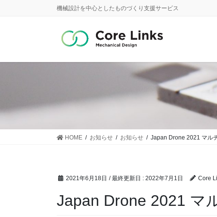
コ
ナ
機械設計を中心としたものづくり支援サービス
ン
ビ
テ
ゲ
ン
ー
ツ
シ
に
ョ
移
ン
動
に
移
動
HOME
お知らせ
お知らせ
Japan Drone 2021
2021年6月18日
/ 最終更新日 :
2022年7月1日
Core L
Japan Drone 202